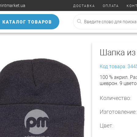
rintmarket.ua
ДОСТАВКА
ОПЛАТА
КОН
КАТАЛОГ ТОВАРОВ
Шапка из
Код товара: 344
100 % акрил. Р
шеврон. 9 цвето
Количество:
Изготовление:
Цвет: