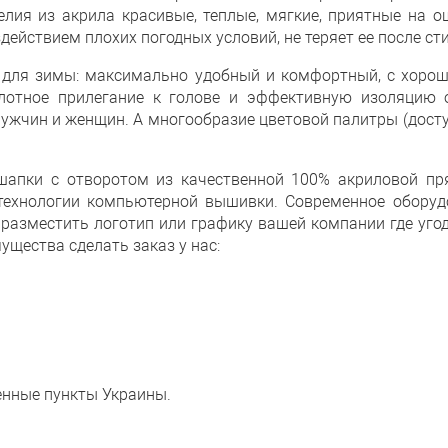
лия из акрила красивые, теплые, мягкие, приятные на ощ
ействием плохих погодных условий, не теряет ее после сти
 для зимы: максимально удобный и комфортный, с хорош
лотное прилегание к голове и эффективную изоляцию о
 мужчин и женщин. А многообразие цветовой палитры (досту
апки с отворотом из качественной 100% акриловой пря
 технологии компьютерной вышивки. Современное оборуд
азместить логотип или графику вашей компании где угод
ущества сделать заказ у нас:
енные пункты Украины.