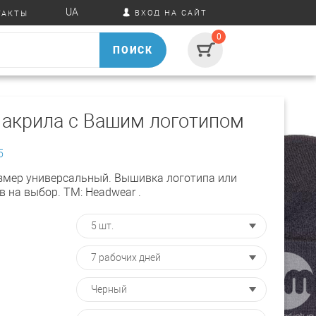
UA
ВХОД НА САЙТ
ТАКТЫ
0
ПОИСК
 акрила с Вашим логотипом
5
азмер универсальный. Вышивка логотипа или
в на выбор. ТМ: Headwear .