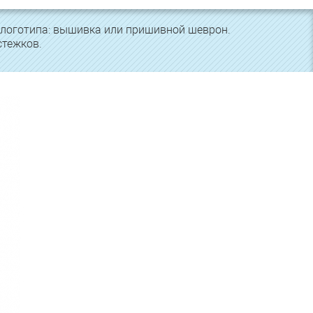
я логотипа: вышивка или пришивной шеврон.
стежков.