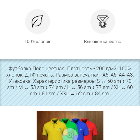
100% хлопок
Высокое качество
Футболка Поло цветная. Плотность - 200 г/м2. 100%
хлопок. ДТФ печать. Размер запечатки - А6, А5, А4, А3.
Упаковка. Характеристика размеров: S ↔ 50 sm ↕ 70
sm / M ↔ 53 sm ↕ 74 sm / L ↔ 56 sm ↕ 77 sm / XL ↔ 60
sm ↕ 81 sm / XXL ↔ 62 sm ↕ 84 sm.