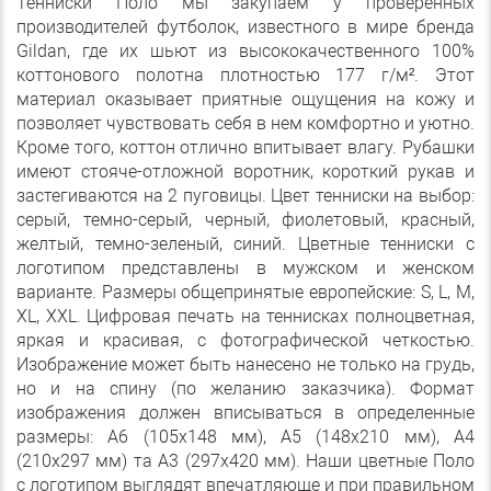
Тенниски Поло мы закупаем у проверенных
производителей футболок, известного в мире бренда
Gildan, где их шьют из высококачественного 100%
коттонового полотна плотностью 177 г/м². Этот
материал оказывает приятные ощущения на кожу и
позволяет чувствовать себя в нем комфортно и уютно.
Кроме того, коттон отлично впитывает влагу. Рубашки
имеют стояче-отложной воротник, короткий рукав и
застегиваются на 2 пуговицы. Цвет тенниски на выбор:
серый, темно-серый, черный, фиолетовый, красный,
желтый, темно-зеленый, синий. Цветные тенниски с
логотипом представлены в мужском и женском
варианте. Размеры общепринятые европейские: S, L, M,
XL, XXL. Цифровая печать на теннисках полноцветная,
яркая и красивая, с фотографической четкостью.
Изображение может быть нанесено не только на грудь,
но и на спину (по желанию заказчика). Формат
изображения должен вписываться в определенные
размеры: А6 (105х148 мм), А5 (148х210 мм), А4
(210х297 мм) та А3 (297х420 мм). Наши цветные Поло
с логотипом выглядят впечатляюще и при правильном