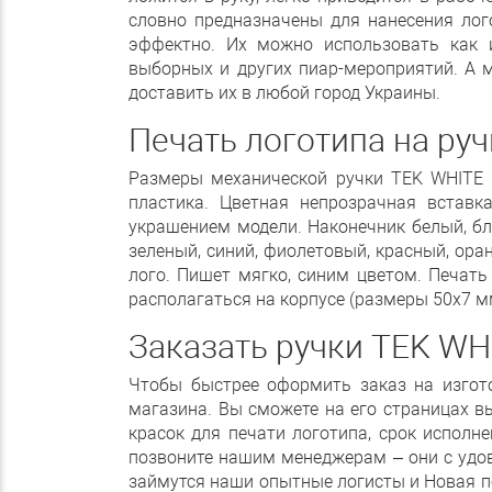
словно предназначены для нанесения лог
эффектно. Их можно использовать как 
выборных и других пиар-мероприятий. А 
доставить их в любой город Украины.
Печать логотипа на ру
Размеры механической ручки TEK WHITE т
пластика. Цветная непрозрачная встав
украшением модели. Наконечник белый, бл
зеленый, синий, фиолетовый, красный, ор
лого. Пишет мягко, синим цветом. Печать
располагаться на корпусе (размеры 50х7 мм
Заказать ручки TEK WH
Чтобы быстрее оформить заказ на изгото
магазина. Вы сможете на его страницах вы
красок для печати логотипа, срок исполне
позвоните нашим менеджерам – они с удо
займутся наши опытные логисты и Новая по