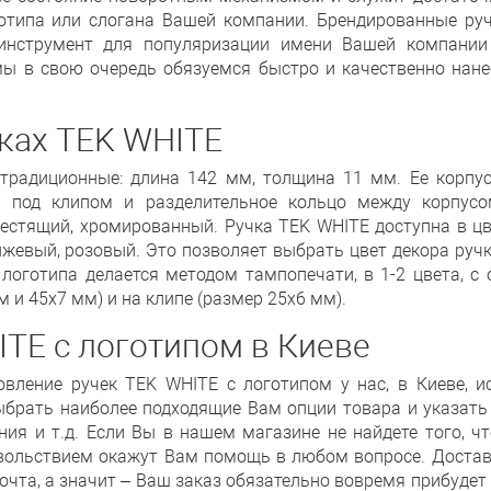
отипа или слогана Вашей компании. Брендированные ру
инструмент для популяризации имени Вашей компании 
мы в свою очередь обязуемся быстро и качественно нане
чках TEK WHITE
радиционные: длина 142 мм, толщина 11 мм. Ее корпус
ка под клипом и разделительное кольцо между корпус
естящий, хромированный. Ручка TEK WHITE доступна в цв
анжевый, розовый. Это позволяет выбрать цвет декора руч
 логотипа делается методом тампопечати, в 1-2 цвета, с 
 и 45х7 мм) и на клипе (размер 25х6 мм).
ITE с логотипом в Киеве
вление ручек TEK WHITE с логотипом у нас, в Киеве, и
брать наиболее подходящие Вам опции товара и указать и
ния и т.д. Если Вы в нашем магазине не найдете того, ч
вольствием окажут Вам помощь в любом вопросе. Доставк
чта, а значит – Ваш заказ обязательно вовремя прибудет 