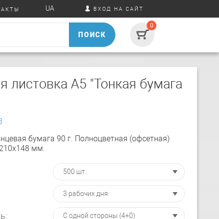
UA
ВХОД НА САЙТ
ТАКТЫ
0
ПОИСК
я листовка А5 "Тонкая бумага
8
нцевая бумага 90 г. Полноцветная (офсетная)
 210х148 мм.
ь: