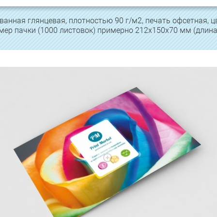
нная глянцевая, плотностью 90 г/м2, печать офсетная, цв
змер пачки (1000 листовок) примерно 212х150х70 мм (длина