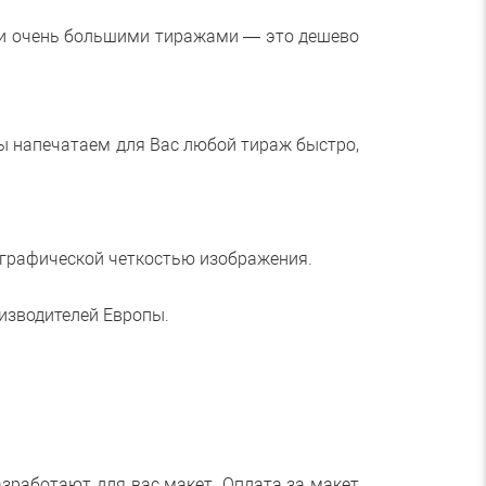
и и очень большими тиражами — это дешево
Мы напечатаем для Вас любой тираж быстро,
тографической четкостью изображения.
изводителей Европы.
зработают для вас макет. Оплата за макет