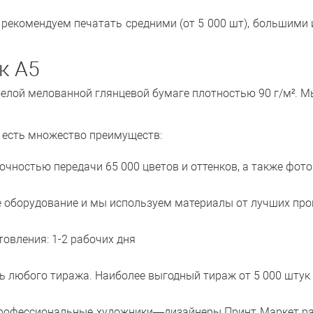
ы рекомендуем печатать средними (от 5 000 шт), большим
к А5
белой мелованной глянцевой бумаге плотностью 90 г/м². 
т есть множество преимуществ:
очностью передачи 65 000 цветов и оттенков, а также фо
е оборудование и мы используем материалы от лучших про
овления: 1-2 рабочих дня
ть любого тиража. Наиболее выгодный тираж от 5 000 штук
 профессиональные художники—дизайнеры Принт Маркет ра