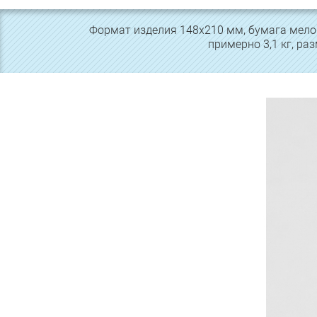
Формат изделия 148х210 мм, бумага мелова
примерно 3,1 кг, ра