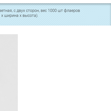
етная, с двух сторон, вес 1000 шт флаеров
 х ширина х высота).