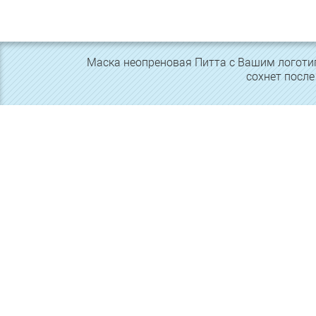
Маска неопреновая Питта с Вашим логотип
сохнет после