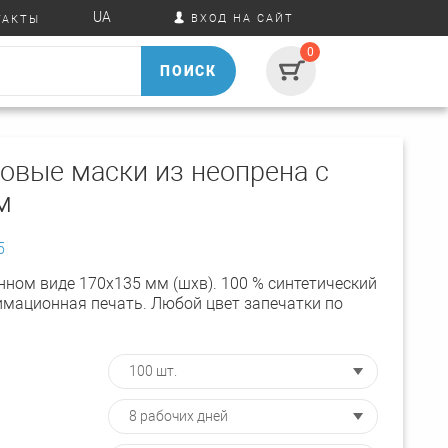
UA
ВХОД НА САЙТ
ТАКТЫ
0
ПОИСК
овые маски из неопрена с
м
5
нном виде 170х135 мм (шхв). 100 % синтетический
имационная печать. Любой цвет запечатки по