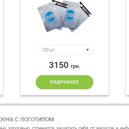
3150
грн.
ПОДРОБНЕЕ
рена с логотипом
воему здоровью, стремится защитить себя от вирусов и и