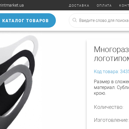
rintmarket.ua
ДОСТАВКА
ОПЛАТА
КОН
КАТАЛОГ ТОВАРОВ
Многораз
логотипо
Код товара: 343
Размер в сложе
материал. Субл
крою.
Количество:
Изготовление: