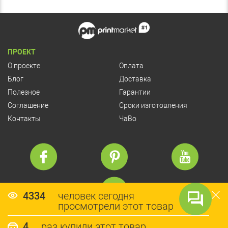
ПРОЕКТ
О проекте
Оплата
Блог
Доставка
Полезное
Гарантии
Соглашение
Сроки изготовления
Контакты
ЧаВо
4334
человек сегодня
просмотрели этот товар
© Copyright 2026 PrintMarket
4
раз купили этот товар