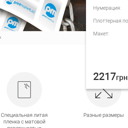
Нумерация:
Плoттерная по
Макет:
И
2217
грн
Специальная литая
Разные размеры
пленка с матовой