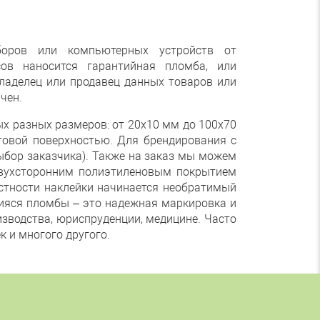
боров или компьютерных устройств от
сов наносится гарантийная пломба, или
ладелец или продавец данных товаров или
ачен.
х разных размеров: от 20х10 мм до 100х70
овой поверхностью. Для брендирования с
ыбор заказчика). Также на заказ мы можем
двухсторонним полиэтиленовым покрытием
стности наклейки начинается необратимый
ияся пломбы – это надежная маркировка и
изводства, юриспруденции, медицине. Часто
чек и многого другого.