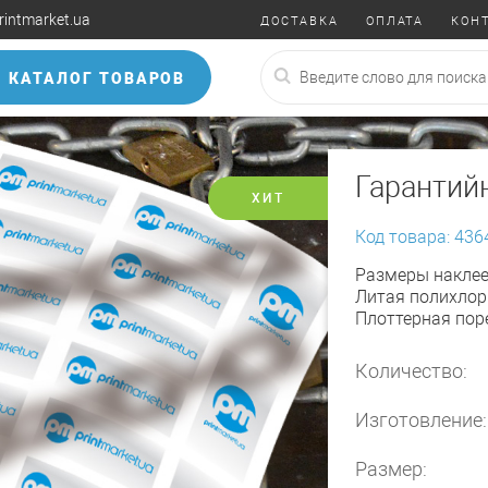
rintmarket.ua
ДОСТАВКА
ОПЛАТА
КОН
КАТАЛОГ ТОВАРОВ
Гарантий
ХИТ
Код товара: 436
Размеры наклеек
Литая полихлор
Плоттерная пор
Количество:
Изготовление:
Размер: