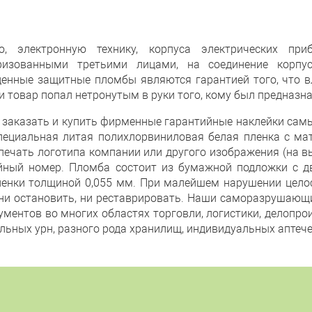
, электронную технику, корпуса электрических при
ризованными третьими лицами, на соединение корпу
нные защитные пломбы являются гарантией того, что в
и товар попал нетронутым в руки того, кому был предназн
е заказать и купить фирменные гарантийные наклейки самы
ециальная литая полихлорвиниловая белая пленка с мат
печать логотипа компании или другого изображения (на в
йный номер. Пломба состоит из бумажной подложки с 
пленки толщиной 0,055 мм. При малейшем нарушении цело
 ни остановить, ни реставрировать. Наши саморазрушающ
ментов во многих областях торговли, логистики, делопро
льных урн, разного рода хранилищ, индивидуальных апте