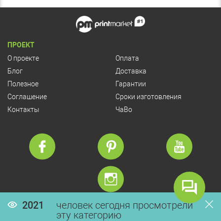
ПРОЕКТ
О проекте
Оплата
Блог
Доставка
Полезное
Гарантии
Соглашение
Сроки изготовления
Контакты
ЧаВо
2021
человек сегодня просмотрели
© Copyright 2026 PrintMarket
эту категорию
Разработка сайта:
VIS-A-VIS