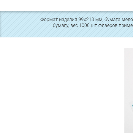
Формат изделия 99х210 мм, бумага мелова
бумагу, вес 1000 шт флаеров приме