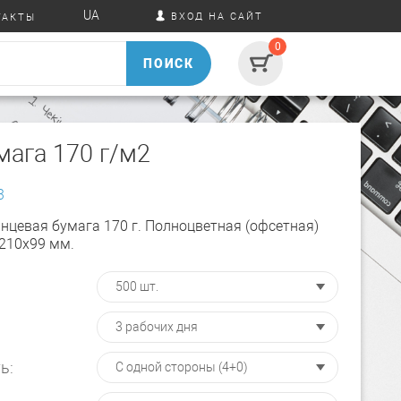
UA
ВХОД НА САЙТ
ТАКТЫ
0
ПОИСК
мага 170 г/м2
3
нцевая бумага 170 г. Полноцветная (офсетная)
 210х99 мм.
ь: