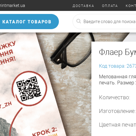
rintmarket.ua
ДОСТАВКА
ОПЛАТА
КОН
КАТАЛОГ ТОВАРОВ
Флаер Бу
Код товара: 267
Мелованная гля
печать. Размер
Количество:
Изготовление:
Цветная печат