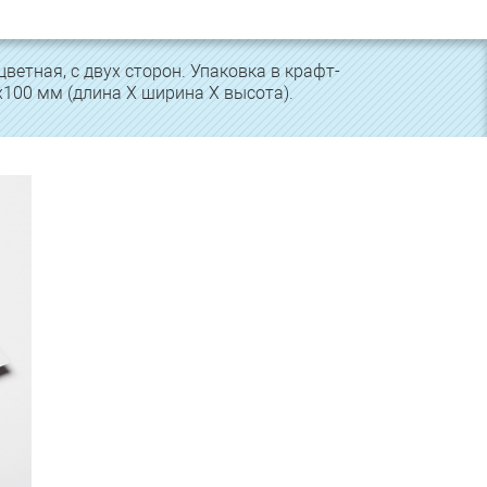
ветная, с двух сторон. Упаковка в крафт-
х100 мм (длина Х ширина Х высота).