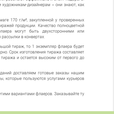
м художникам-дизайнерам – они знают, как
аге 170 г/м², закупленной у проверенных
тиражей продукции. Качество полноцветной
Флаера могут быть двухсторонними или
 рассылки в конвертах.
ьшой тираж, то 1 экземпляр флаера будет
орно. Срок изготовления тиража составляет
 тиража и остается высоким от первого до
озданий доставляем готовые заказы нашим
ты, которые пользуются услугами курьеров
ругими вариантами флаеров. Заказывайте ту