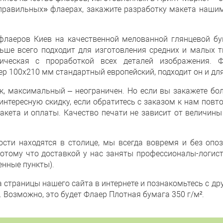
правильных» флаерах, закажите разработку макета наши
лаеров Киев на качественной мелованной глянцевой бум
ьше всего подходит для изготовления средних и малых 
фическая с проработкой всех деталей изображения. 
ер 100х210 мм стандартный европейский, подходит он и для
, максимальный – неограничен. Но если вы закажете бол
интересную скидку, если обратитесь с заказом к нам повт
акета и оплаты. Качество печати не зависит от величины
сти находятся в столице, мы всегда вовремя и без оп
Потому что доставкой у нас заняты профессионалы-логис
енные пункты).
а страницы нашего сайта в интернете и познакомьтесь с д
 Возможно, это будет Флаер Плотная бумага 350 г/м².