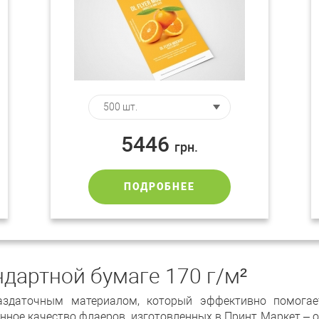
5446
грн.
ПОДРОБНЕЕ
ндартной бумаге 170 г/м²
даточным материалом, который эффективно помогает
нное качество флаеров, изготовленных в Принт Маркет – о