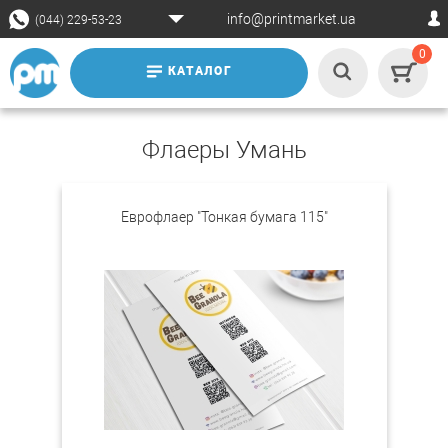
info@printmarket.ua
(044) 229-53-23
0
КАТАЛОГ
Флаеры Умань
Еврофлаер "Тонкая бумага 115"