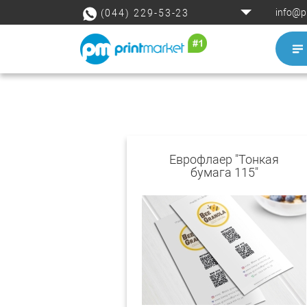
info@p
(044) 229-53-23
Еврофлаер "Тонкая
бумага 115"