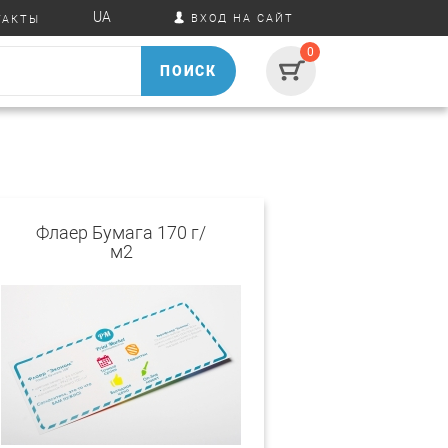
UA
ВХОД НА САЙТ
ТАКТЫ
0
ПОИСК
Флаер Бумага 170 г/
м2