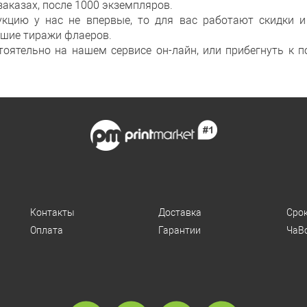
заказах, после 1000 экземпляров.
укцию у нас не впервые, то для вас работают скидки и
ьшие тиражи флаеров.
оятельно на нашем сервисе он-лайн, или прибегнуть к п
Контакты
Доставка
Сро
Оплата
Гарантии
ЧаВ