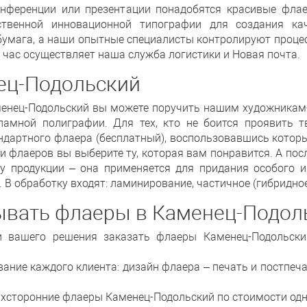
онференции или презентации понадобятся красивые флае
твенной инновационной типографии для создания ка
бумага, а наши опытные специалисты контролируют проце
 час осуществляет наша служба логистики и Новая почта.
ец-Подольский
менец-Подольский вы можете поручить нашим художникам
амной полиграфии. Для тех, кто не боится проявить тв
стандартного флаера (бесплатный), воспользовавшись кото
 флаеров вы выберите ту, которая вам понравится. А посл
ку продукции – она применяется для придания особого
 В обработку входят: ламинирование, частичное (гибридно
ывать флаеры в Каменец-Подоль
 вашего решения заказать флаеры Каменец-Подольски
ание каждого клиента: дизайн флаера – печать и постпеч
вухсторонние флаеры Каменец-Подольский по стоимости од