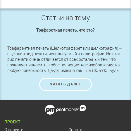
Статьи на тему
Трафаретная печать, что это?
Трафарентная печать (Шелкотрафарет или шелкография) –
еще один вид печати, используемый в полиграфии. Но этот
вид печати очень отличается от всех остальных тем, что
позволяет наносить любое полноцветное изображение на
любую поверхность. Да-да, именно так – на ЛЮБУЮ! Будь
то бумага или картон, полиэтилен или пленка Оракал,
дерево или металл, ткань или стекло – подойдет любая
ЧИТАТЬ ДАЛЕЕ
основа, а изображение на ней получится яркое, четкое и
красивое.
ПРОЕКТ
О проекте
Оплата