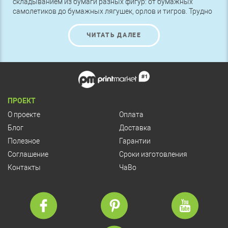
складыванием из бумаги разных фигур: от бумажных
самолетиков до бумажных лягушек, орлов и тигров. Трудно
поверить, как много радости могут принести несколько
листов бумаги. А великое японское искусство – оригами.
ЧИТАТЬ ДАЛЕЕ
Развиваясь в течение тысячелетий, оно превратилось в
культовый вид искусства. Оригинальное складывание
листа бумаги можно применить и в рекламе.
ПРОЕКТ
О проекте
Оплата
Блог
Доставка
Полезное
Гарантии
Соглашение
Сроки изготовления
Контакты
ЧаВо