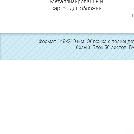
Металлизированный
картон для обложки
Формат 148х210 мм. Обложка с полноцвет
белый. Блок 50 листов. 