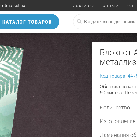
rintmarket.ua
ДОСТАВКА
ОПЛАТА
КОН
КАТАЛОГ ТОВАРОВ
Блокнот 
металлиз
Код товара: 447
Обложка на мета
50 листов. Пере
Количество:
Изготовление:
Ламинация об