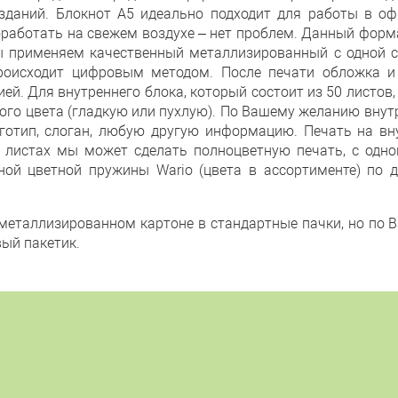
даний. Блокнот А5 идеально подходит для работы в оф
оработать на свежем воздухе – нет проблем. Данный форма
применяем качественный металлизированный с одной сто
происходит цифровым методом. После печати обложка 
ей. Для внутреннего блока, который состоит из 50 листов
вого цвета (гладкую или пухлую). По Вашему желанию вну
готип, слоган, любую другую информацию. Печать на вн
х листах мы может сделать полноцветную печать, с одн
ой цветной пружины Wario (цвета в ассортименте) по д
металлизированном картоне в стандартные пачки, но п
ый пакетик.