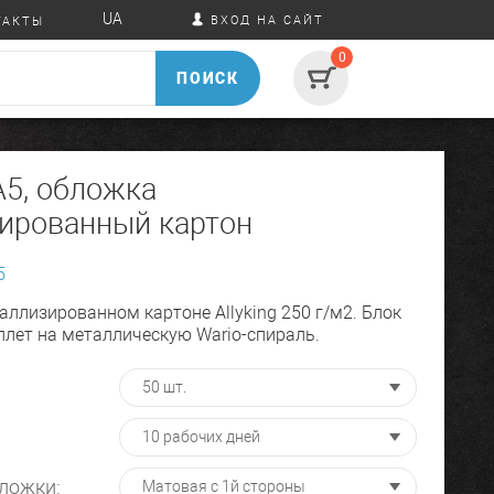
UA
ВХОД НА САЙТ
ТАКТЫ
0
ПОИСК
А5, обложка
ированный картон
5
ллизированном картоне Allyking 250 г/м2. Блок
плет на металлическую Wario-спираль.
ложки: