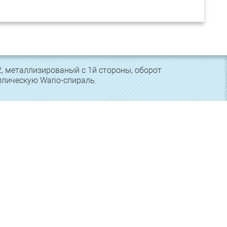
м
Полноцветная печать
на обложке
, металлизированый с 1й стороны, оборот
ллическую Wario-спираль.