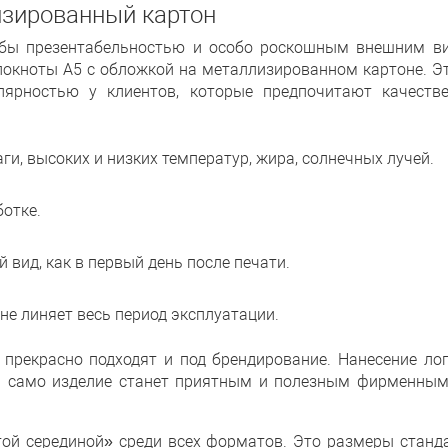
изированный картон
 бы презентабельностью и особо роскошным внешним в
локноты А5 с обложкой на металлизированном картоне. Эт
лярностью у клиентов, которые предпочитают качеств
и, высоких и низких температур, жира, солнечных лучей.
ботке.
вид, как в первый день после печати.
 не линяет весь период эксплуатации.
прекрасно подходят и под брендирование. Нанесение лог
 само изделие станет приятным и полезным фирменным
ой серединой» среди всех форматов. Это размеры станда