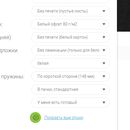
к:
няя):
дложки:
 пружины:
Показать еще опции