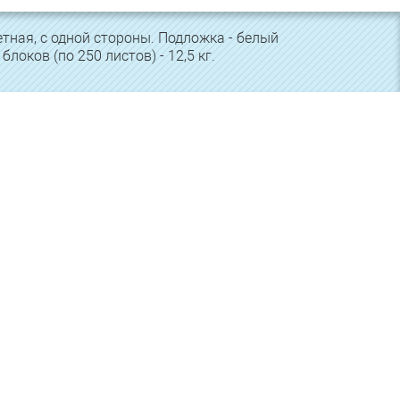
тная, с одной стороны. Подложка - белый
локов (по 250 листов) - 12,5 кг.