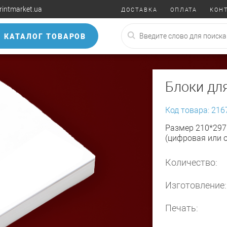
rintmarket.ua
ДОСТАВКА
ОПЛАТА
КОН
КАТАЛОГ ТОВАРОВ
Блоки для
Код товара: 216
Размер 210*297 
(цифровая или о
Количество:
Изготовление:
Печать: