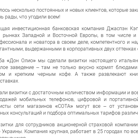
лось несколько постоянных и новых клиентов, которые за
ь рады, что угодили всем!
щая инвестиционная банковская компания Джаспэн Кэпи
 на рынках Западной и Восточной Европы, в том числе и
фессионала и новатора в своем деле, компетентного и на
егантными, выдержанными в корпоративных двух оттенках с
ба «Дон Олио» мы сделали визитки настоящего итальян
лое заведение – там не только вкусно кормят блюдами 
ом и крепким черным кофе. А также развлекают кни
ставках.
али визитки с достаточным количеством информации и вс
одажей мобильных телефонов, цифровой и портативно
листы сети магазинов «СОТА» могут все – от установ
ных консультаций и подбора оптимальных тарифов различ
зитки для сотрудников акционерной страховой компании
е Украины. Компания крупная, работает в 25 городах по вс