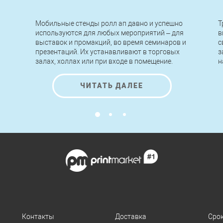
Мобильные стенды ролл ап давно и успешно
Т
используются для любых мероприятий – для
в
выставок и промакций, во время семинаров и
с
презентаций. Их устанавливают в торговых
з
залах, холлах или при входе в помещение.
н
Легкие по конструкции, быстрые в сборке и
п
разборке, стенды roll up позволяют
н
ЧИТАТЬ ДАЛЕЕ
передвигать, переносить и устанавливать их
к
за считанные минуты без применения
инструментов и помощи специалистов.
Контакты
Доставка
Сро