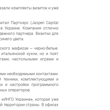
казали комплекты визиток и уже
тал Партнэрс (Jaspen Сapital
 в Украине. Компания отлично
дежного партнера. Визитки для
инего цвета.
ского мафиози – черно-белые.
итальянской кухни, но и поят
гами, настольными играми и
еми необходимыми контактами.
й техники, комплектующими и
ки и настройки программного
ных операторов.
 «ИНГО Украина», которая уже
ей территории страны. В офисах