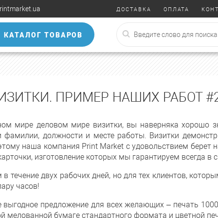
rintmarket.ua
ДОСТАВКА
ОПЛАТА
КОН
КАТАЛОГ ТОВАРОВ
ИЗИТКИ. ПРИМЕР НАШИХ РАБОТ #
ом мире деловом мире визитки, вы наверняка хорошо зн
фамилии, должности и месте работы. Визитки демонстр
этому наша компания Print Market с удовольствием берет 
арточки, изготовление которых мы гарантируем всегда в с
в течение двух рабочих дней, но для тех клиентов, котор
пару часов!
е выгодное предложение для всех желающих – печать 1000 
ой мелованной бумаге стандартного формата и цветной пе