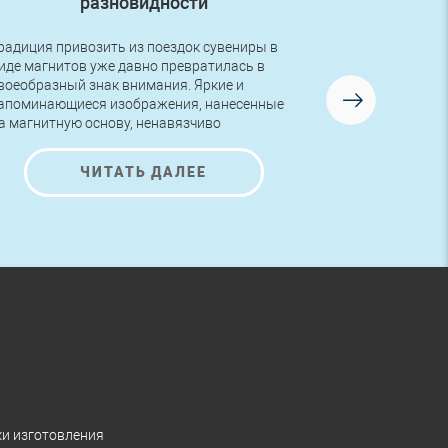
разновидности
радиция привозить из поездок сувениры в
Друзья, в во
иде магнитов уже давно превратилась в
первый заказ
воеобразный знак внимания. Яркие и
логотипом! Р
апоминающиеся изображения, нанесенные
изготовлена 
а магнитную основу, ненавязчиво
AutoNova-D.
редлагают ознакомиться с представленной
а них информацией и полюбоваться на
ЧИТАТЬ ДАЛЕЕ
расивые рисунки.
ки изготовления