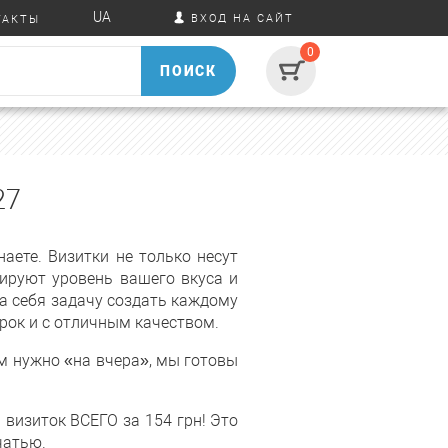
UA
ВХОД НА САЙТ
ТАКТЫ
0
ПОИСК
27
аете. Визитки не только несут
ируют уровень вашего вкуса и
на себя задачу создать каждому
рок и с отличным качеством.
ым нужно «на вчера», мы готовы
визиток ВСЕГО за 154 грн! Это
чатью.