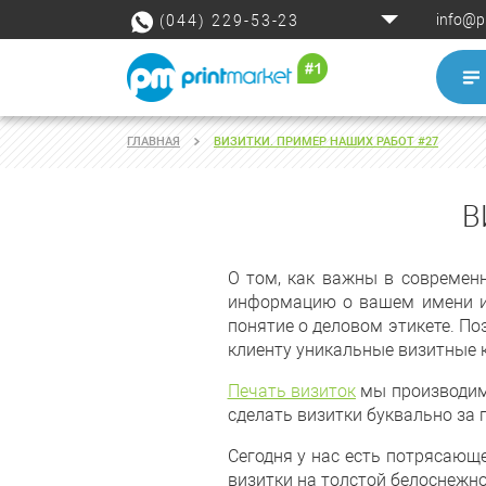
info@p
(044) 229-53-23
ГЛАВНАЯ
ВИЗИТКИ. ПРИМЕР НАШИХ РАБОТ #27
В
О том, как важны в современн
информацию о вашем имени и 
понятие о деловом этикете. По
клиенту уникальные визитные к
Печать визиток
мы производим 
сделать визитки буквально за 
Сегодня у нас есть потрясающ
визитки на толстой белоснежн