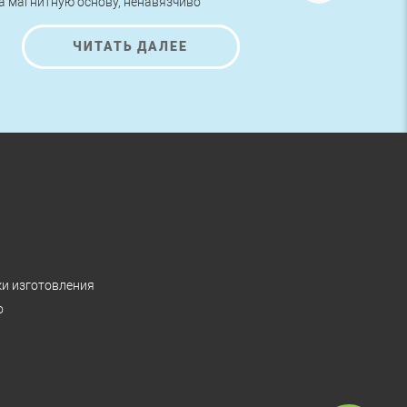
а магнитную основу, ненавязчиво
AutoNova-D.
редлагают ознакомиться с представленной
а них информацией и полюбоваться на
ЧИТАТЬ ДАЛЕЕ
расивые рисунки.
ки изготовления
о