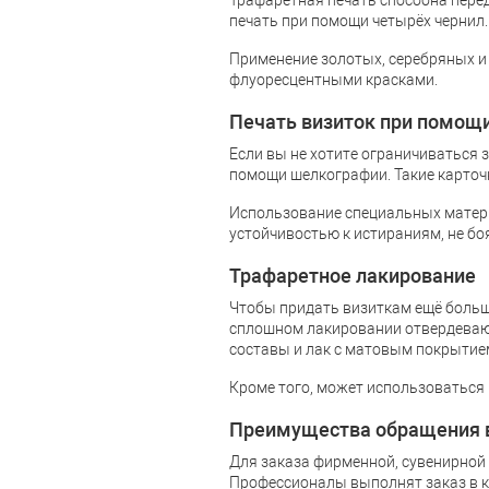
Трафаретная печать способна пере
печать при помощи четырёх чернил.
Применение золотых, серебряных и 
флуоресцентными красками.
Печать визиток при помощ
Если вы не хотите ограничиваться 
помощи шелкографии. Такие карточк
Использование специальных матери
устойчивостью к истираниям, не бо
Трафаретное лакирование
Чтобы придать визиткам ещё больш
сплошном лакировании отвердеваю
составы и лак с матовым покрытие
Кроме того, может использоваться
Преимущества обращения в
Для заказа фирменной, сувенирной
Профессионалы выполнят заказ в к