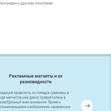
лкографии и другими способами.
Рекламные магниты и их
Первый з
разновидности
радиция привозить из поездок сувениры в
Друзья, в во
иде магнитов уже давно превратилась в
первый заказ
воеобразный знак внимания. Яркие и
логотипом! Р
апоминающиеся изображения, нанесенные
изготовлена 