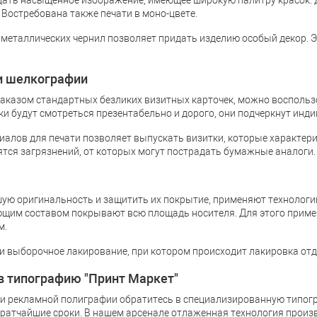
дать насыщенное изображение, имеющее широкую палитру красок. 
 Востребована также печати в моно-цвете.
металлических чернил позволяет придать изделию особый декор. Э
и шелкографии
заказом стандартных безликих визитных карточек, можно воспольз
и будут смотреться презентабельно и дорого, они подчеркнут инд
алов для печати позволяет выпускать визитки, которые характер
ятся загрязнений, от которых могут пострадать бумажные аналоги.
ую оригинальность и защитить их покрытие, применяют технологи
щим составом покрывают всю площадь носителя. Для этого прим
м.
 и выборочное лакирование, при котором происходит лакировка от
 типографию "Принт Маркет"
 и рекламной полиграфии обратитесь в специализированную типогр
ратчайшие сроки. В нашем арсенале отлаженная технология произв