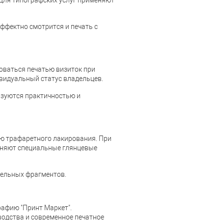
Для типографских услуг применяют
ффектно смотрится и печать с
оваться печатью визиток при
ивидуальный статус владельцев.
изуются практичностью и
ю трафаретного лакирования. При
еняют специальные глянцевые
дельных фрагментов.
афию "Принт Маркет".
одства и современное печатное