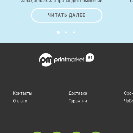
залах, холлах или при входе в помещение.
н
Легкие по конструкции, быстрые в сборке и
п
разборке, стенды roll up позволяют
н
ЧИТАТЬ ДАЛЕЕ
передвигать, переносить и устанавливать их
к
за считанные минуты без применения
инструментов и помощи специалистов.
Контакты
Доставка
Сро
Оплата
Гарантии
ЧаВ