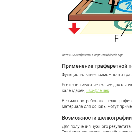
Источник изображения: https://ru.wikipedia.org/
Применение трафаретной п
Функциональные возможности трафа
Его используют не только для выпу
календарей,
usb-флешек
.
Весьма востребована шелкографичес
материала для основы могут примен
Возможности шелкографии
Для получения нужного результата