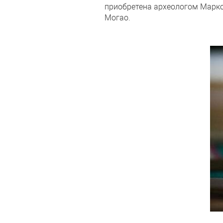
приобретена археологом Марко
Могао.