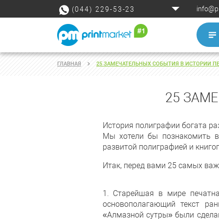
info@p
(044) 229-53-23
ГЛАВНАЯ
25 ЗАМЕЧАТЕЛЬНЫХ СОБЫТИЯ В ИСТОРИИ П
25 ЗАМ
История полиграфии богата ра
Мы хотели бы познакомить в
развитой полиграфией и книго
Итак, перед вами 25 самых ва
1. Старейшая в мире печатн
основополагающий текст ран
«Алмазной сутры» были сделан