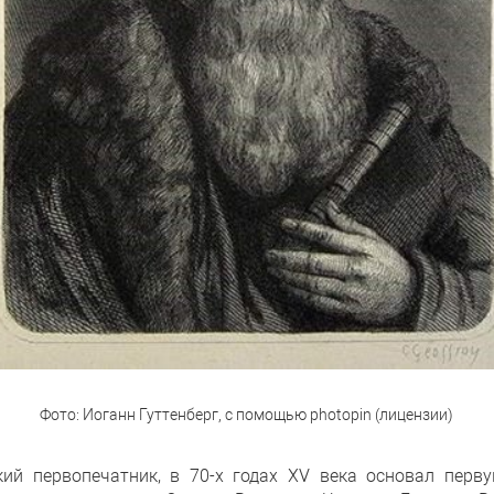
Фото: Иоганн Гуттенберг, с помощью photopin (лицензии)
кий первопечатник, в 70-х годах XV века основал перв