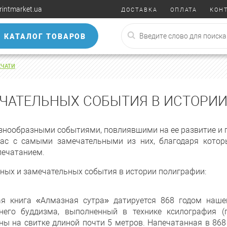
rintmarket.ua
ДОСТАВКА
ОПЛАТА
КОН
КАТАЛОГ ТОВАРОВ
ЕЧАТИ
ЕЧАТЕЛЬНЫХ СОБЫТИЯ В ИСТОРИИ
знообразными событиями, повлиявшими на ее развитие и п
ас с самыми замечательными из них, благодаря кото
печатанием.
жных и замечательных события в истории полиграфии:
ая книга «Алмазная сутра» датируется 868 годом наше
него буддизма, выполненный в технике ксилография (
ы на свитке длиной почти 5 метров. Напечатанная в 868