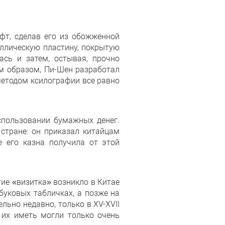
фт, сделав его из обожженной
аллическую пластину, покрытую
ась и затем, остывая, прочно
им образом, Пи-Шен разработал
методом ксилографии все равно
спользовании бумажных денег.
стране: он приказал китайцам
е его казна получила от этой
тие «визитка» возникло в Китае
буковых табличках, а позже на
льно недавно, только в XV-XVII
 их иметь могли только очень