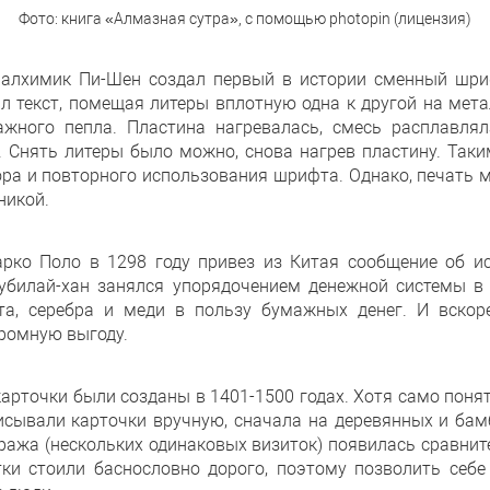
Фото: книга «Алмазная сутра», с помощью photopin (лицензия)
й алхимик Пи-Шен создал первый в истории сменный шри
ал текст, помещая литеры вплотную одна к другой на мет
жного пепла. Пластина нагревалась, смесь расплавлял
. Снять литеры было можно, снова нагрев пластину. Так
ора и повторного использования шрифта. Однако, печать 
никой.
арко Поло в 1298 году привез из Китая сообщение об и
убилай-хан занялся упорядочением денежной системы в 
та, серебра и меди в пользу бумажных денег. И вскор
ромную выгоду.
арточки были созданы в 1401-1500 годах. Хотя само поня
писывали карточки вручную, сначала на деревянных и бам
ажа (нескольких одинаковых визиток) появилась сравните
тки стоили баснословно дорого, поэтому позволить себе