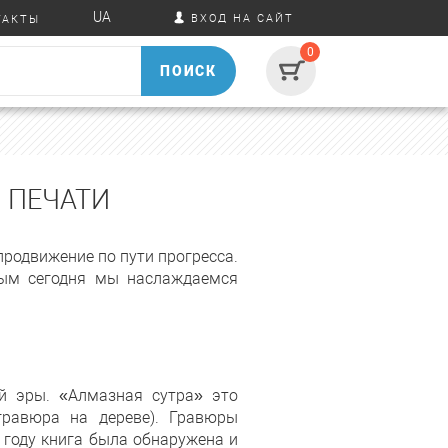
UA
ВХОД НА САЙТ
ТАКТЫ
0
ПОИСК
 ПЕЧАТИ
родвижение по пути прогресса.
рым сегодня мы наслаждаемся
й эры. «Алмазная сутра» это
гравюра на дереве). Гравюры
 году книга была обнаружена и