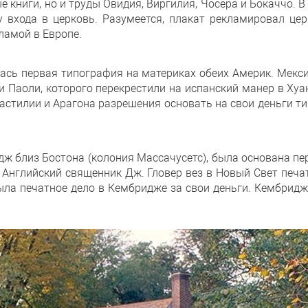
е книги, но и труды Овидия, Виргилия, Чосера и Бокаччо. В
у входа в церковь. Разумеется, плакат рекламировал цер
ламой в Европе.
илась первая типография на материках обеих Америк. Мек
 Паоли, которого перекрестили на испанский манер в Хуан
Кастилии и Арагона разрешения основать на свои деньги т
ридж близ Бостона (колония Массачусетс), была основана п
Английский священник Дж. Гловер вез в Новый Свет печатн
ыла печатное дело в Кембридже за свои деньги. Кембрид