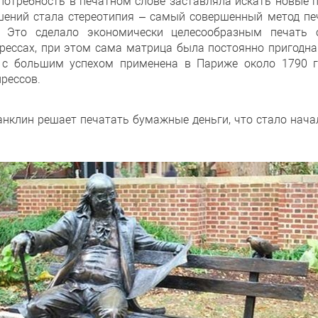
 потребность в печатном слове заставляла искать новые 
шений стала стереотипия – самый совершенный метод пе
. Это сделало экономически целесообразным печать 
рессах, при этом сама матрица была постоянно пригодн
 с большим успехом применена в Париже около 1790 го
рессов.
анклин решает печатать бумажные деньги, что стало нач