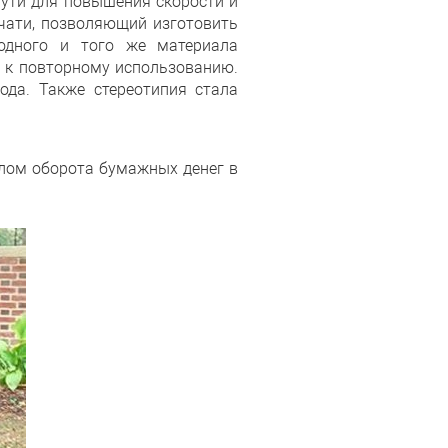
пути для повышения скорости и
чати, позволяющий изготовить
одного и того же материала
а к повторному использованию.
да. Также стереотипия стала
алом оборота бумажных денег в