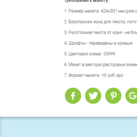
Требования к макету:
1. Размер макета:
424х301 мм (уже с
2. Безопасная зона для текста, логот
3. Расстояние текста от края - не б
4. Шрифты - переведены в кривые
5. Цветовая схема - CMYK
6. Макет в векторе (растровые элем
7.
Формат макета - tif, pdf, eps