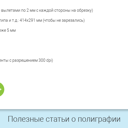
 вылетами по 2 мм с каждой стороны на обрезку)
ипа и т.д.:
414x291 мм (чтобы не зарезались)
лиже 5 мм
енты с разрешением 300 dpi)
Полезные статьи о полиграфии