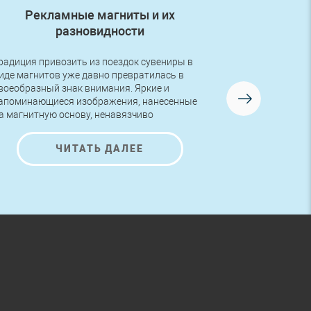
Рекламные магниты и их
Первый з
разновидности
радиция привозить из поездок сувениры в
Друзья, в во
иде магнитов уже давно превратилась в
первый заказ
воеобразный знак внимания. Яркие и
логотипом! Р
апоминающиеся изображения, нанесенные
изготовлена 
а магнитную основу, ненавязчиво
AutoNova-D.
редлагают ознакомиться с представленной
а них информацией и полюбоваться на
ЧИТАТЬ ДАЛЕЕ
расивые рисунки.