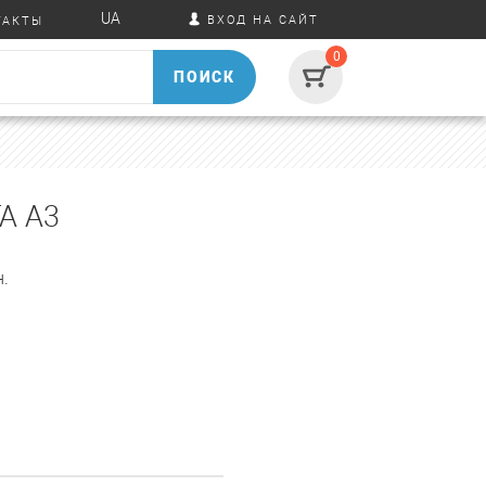
UA
ВХОД НА САЙТ
ТАКТЫ
0
ПОИСК
А А3
.