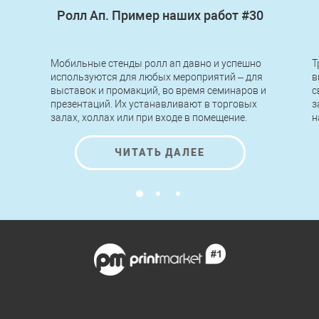
Ролл Ап. Пример наших работ #30
Мобильные стенды ролл ап давно и успешно
Т
используются для любых мероприятий – для
в
выставок и промакций, во время семинаров и
с
презентаций. Их устанавливают в торговых
з
залах, холлах или при входе в помещение.
н
Легкие по конструкции, быстрые в сборке и
п
разборке, стенды roll up позволяют
н
ЧИТАТЬ ДАЛЕЕ
передвигать, переносить и устанавливать их
к
за считанные минуты без применения
инструментов и помощи специалистов.