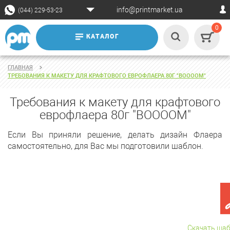
info@printmarket.ua
(044) 229-53-23
0
КАТАЛОГ
ГЛАВНАЯ
ТРЕБОВАНИЯ К МАКЕТУ ДЛЯ КРАФТОВОГО ЕВРОФЛАЕРА 80Г "BOOOOM"
Требования к макету для крафтового
еврофлаера 80г "BOOOOM"
Если Вы приняли решение, делать дизайн Флаера
самостоятельно, для Вас мы подготовили шаблон.
Скачать шаб