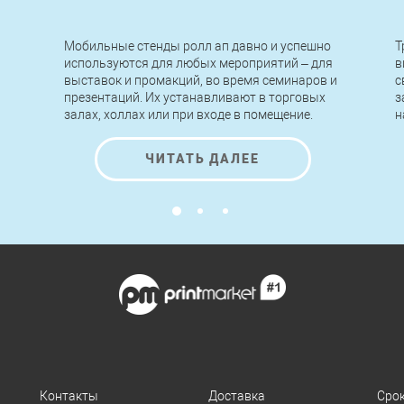
Мобильные стенды ролл ап давно и успешно
Т
используются для любых мероприятий – для
в
выставок и промакций, во время семинаров и
с
презентаций. Их устанавливают в торговых
з
залах, холлах или при входе в помещение.
н
Легкие по конструкции, быстрые в сборке и
п
разборке, стенды roll up позволяют
н
ЧИТАТЬ ДАЛЕЕ
передвигать, переносить и устанавливать их
к
за считанные минуты без применения
инструментов и помощи специалистов.
Контакты
Доставка
Сро