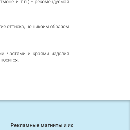
тмоне и т.п.) - рекомендуемая
ие оттиска, но никоим образом
ми частями и краями изделия
тносится.
Рекламные магниты и их
Первый з