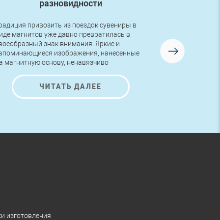
разновидности
радиция привозить из поездок сувениры в
Друзья, в во
иде магнитов уже давно превратилась в
первый заказ
воеобразный знак внимания. Яркие и
логотипом! Р
апоминающиеся изображения, нанесенные
изготовлена 
а магнитную основу, ненавязчиво
AutoNova-D.
редлагают ознакомиться с представленной
а них информацией и полюбоваться на
ЧИТАТЬ ДАЛЕЕ
расивые рисунки.
ки изготовления