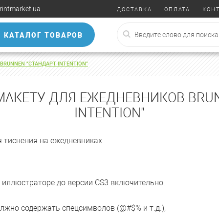
rintmarket.ua
ДОСТАВКА
ОПЛАТА
КОН
КАТАЛОГ ТОВАРОВ
BRUNNEN "СТАНДАРТ INTENTION"
МАКЕТУ ДЛЯ ЕЖЕДНЕВНИКОВ BRU
INTENTION"
я тиснения на ежедневниках
 иллюстраторе до версии CS3 включительно.
лжно содержать спецсимволов (@#$% и т.д.),