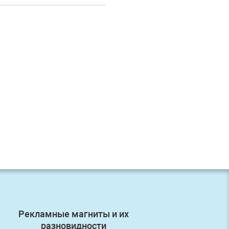
Рекламные магниты и их
Первый з
разновидности