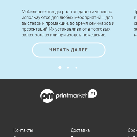
Мобильные стенды ролл ап давно и успешно
Т
используются для любых мероприятий – для
в
выставок и промакций, во время семинаров и
с
презентаций. Их устанавливают в торговых
з
залах, холлах или при входе в помещение.
н
Легкие по конструкции, быстрые в сборке и
п
разборке, стенды roll up позволяют
н
ЧИТАТЬ ДАЛЕЕ
передвигать, переносить и устанавливать их
к
за считанные минуты без применения
инструментов и помощи специалистов.
Контакты
Доставка
Сро