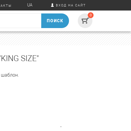
UA
ВХОД НА САЙТ
ТАКТЫ
0
ПОИСК
ING SIZE"
 шаблон.
-