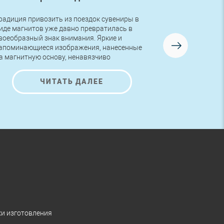
радиция привозить из поездок сувениры в
Друзья, в во
иде магнитов уже давно превратилась в
первый заказ
воеобразный знак внимания. Яркие и
логотипом! Р
апоминающиеся изображения, нанесенные
изготовлена 
а магнитную основу, ненавязчиво
AutoNova-D.
редлагают ознакомиться с представленной
а них информацией и полюбоваться на
ЧИТАТЬ ДАЛЕЕ
расивые рисунки.
ки изготовления