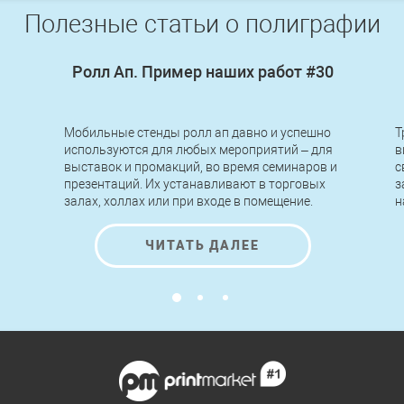
Полезные статьи о полиграфии
Ролл Ап. Пример наших работ #30
Мобильные стенды ролл ап давно и успешно
Т
используются для любых мероприятий – для
в
выставок и промакций, во время семинаров и
с
презентаций. Их устанавливают в торговых
з
залах, холлах или при входе в помещение.
н
Легкие по конструкции, быстрые в сборке и
п
разборке, стенды roll up позволяют
н
ЧИТАТЬ ДАЛЕЕ
передвигать, переносить и устанавливать их
к
за считанные минуты без применения
инструментов и помощи специалистов.