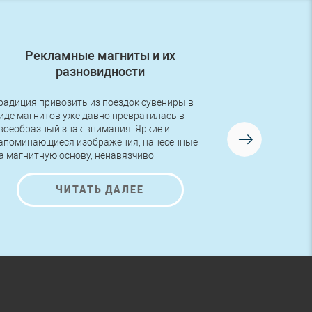
Рекламные магниты и их
Первый з
разновидности
радиция привозить из поездок сувениры в
Друзья, в во
иде магнитов уже давно превратилась в
первый заказ
воеобразный знак внимания. Яркие и
логотипом! Р
апоминающиеся изображения, нанесенные
изготовлена 
а магнитную основу, ненавязчиво
AutoNova-D.
редлагают ознакомиться с представленной
а них информацией и полюбоваться на
ЧИТАТЬ ДАЛЕЕ
расивые рисунки.