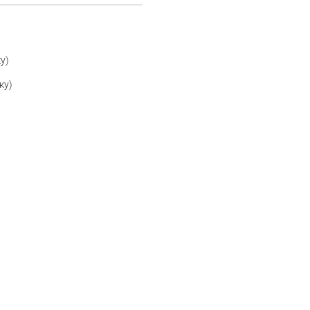
у)
ку)