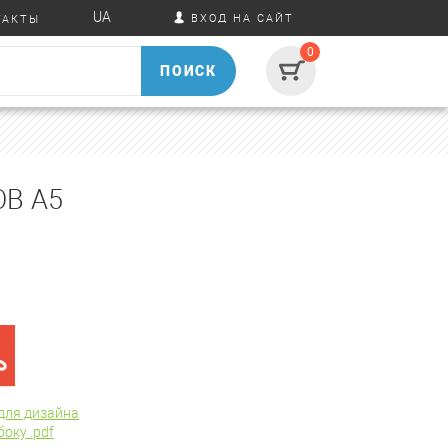
UA
ВХОД НА САЙТ
ТАКТЫ
0
ПОИСК
В А5
для дизайна
оку .pdf