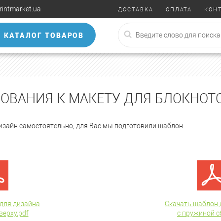
rintmarket.ua
ДОСТАВКА
ОПЛАТА
КОН
КАТАЛОГ ТОВАРОВ
БОВАНИЯ К МАКЕТУ ДЛЯ БЛОКНОТО
изайн самостоятельно, для Вас мы подготовили шаблон.
для дизайна
Скачать шаблон 
верху.pdf
с пружиной сб