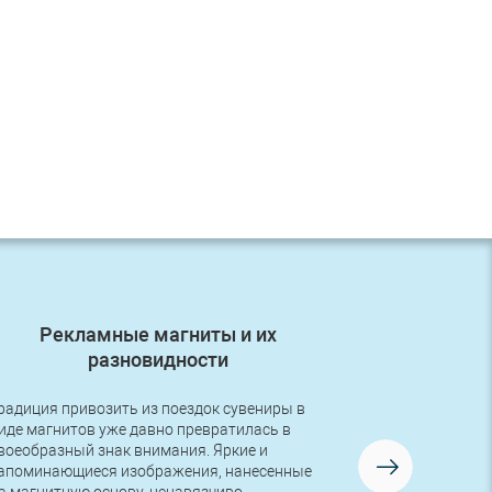
Рекламные магниты и их
Первый з
разновидности
радиция привозить из поездок сувениры в
Друзья, в во
иде магнитов уже давно превратилась в
первый заказ
воеобразный знак внимания. Яркие и
логотипом! Р
апоминающиеся изображения, нанесенные
изготовлена 