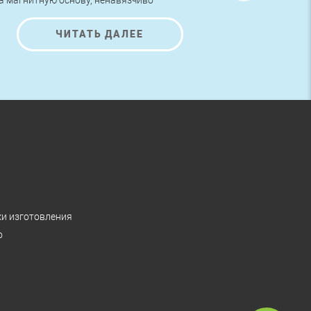
а магнитную основу, ненавязчиво
AutoNova-D.
редлагают ознакомиться с представленной
а них информацией и полюбоваться на
ЧИТАТЬ ДАЛЕЕ
расивые рисунки.
ки изготовления
о