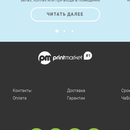
залах, холлах или при входе в помещение.
н
Легкие по конструкции, быстрые в сборке и
п
разборке, стенды roll up позволяют
н
ЧИТАТЬ ДАЛЕЕ
передвигать, переносить и устанавливать их
к
за считанные минуты без применения
инструментов и помощи специалистов.
Контакты
Доставка
Сро
Оплата
Гарантии
ЧаВ