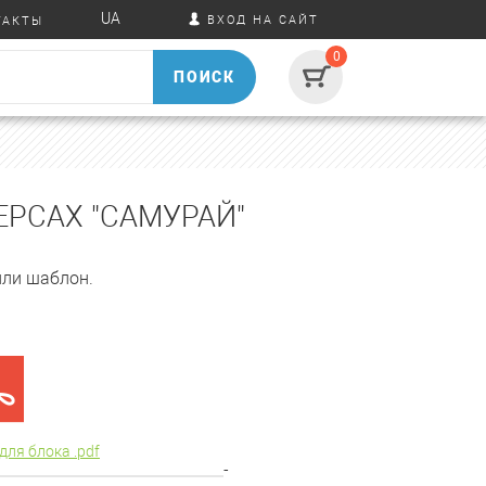
UA
ВХОД НА САЙТ
ТАКТЫ
0
ПОИСК
ЕРСАХ "САМУРАЙ"
или шаблон.
для блока .pdf
-