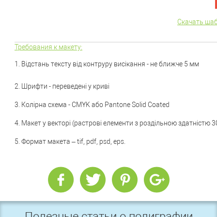
Скачать шаб
Требования к макету:
1.
Відстань тексту від контруру висікання - не ближче 5 мм
2. Шрифти - переведені у криві
3. Колірна схема - CMYK або Pantone Solid Coated
4. Макет у векторі (растрові елементи з роздільною здатністю 3
5. Формат макета – tif, pdf, psd, eps.
Полезные статьи о полиграфии