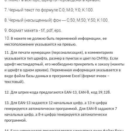
7. Черный текст по формуле С:0; М:0; Y:0; K:100.
8. Черный (насыщенный) фон — С:50; М:50; Y:50; K:100.
9.
Формат макета - tif, pdf, eps.
10.
В макете не должно быть переменной информации, ее
местоположение указывается на превью.
11. Для печати нумерации (персонализация), в комментариях
указывается тип шрифта, размер в пунктах и цвет по CMYKу.
Если
шрифт нестандартный, его необходимо прикрепить к заказу (макеты
и шрифт в одном архиве).
Переменная информация указывается в
виде файла базы данных в программе Excel (формат ячеек –
текстовый).
12. Для штрих-кода
предлагаются EAN-13, EAN-8, код 39,128.
13.
Для EAN-13 задаются 12 начальных цифр, а 13-я цифра
генерируется автоматически программой.
Для EAN-8 задаются 7
начальных цифр, а 8-я цифра генерируется автоматически
программой.