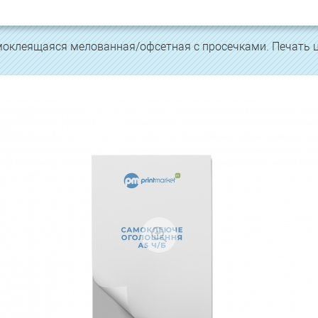
моклеящаяся мелованная/офсетная с просечками. Печать ц