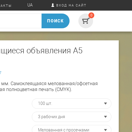
UA
ВХОД НА САЙТ
ТАКТЫ
0
ПОИСК
щиеся объявления А5
7
0 мм. Самоклеящаяся мелованная/офсетная
ая полноцветная печать (СMYK).