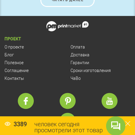
ЧИТАТЬ ДАЛЕЕ
однозначно улучшит имидж компании и привлечет к ней
множество потенциальных клиентов.
ПРОЕКТ
О проекте
Оплата
Блог
Доставка
Полезное
Гарантии
Соглашение
Сроки изготовления
Контакты
ЧаВо
3389
человек сегодня
просмотрели этот товар