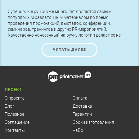
Сувенирные ручки уже много лет являются самым
популярным раздаточным материалом во время
проведения промо-акций, выставок, конференций,
семинаров, тренингов и других PR-мероприятий.
Качественно нанесенный на ручку логотип делает ее не
просто канцелярским товаром, а рекламным агентом,
который улучшает имидж компании и привлекает к ней
ЧИТАТЬ ДАЛЕЕ
множество потенциальных клиентов.
ПРОЕКТ
О проекте
Оплата
Блог
Доставка
Полезное
Гарантии
Соглашение
Сроки изготовления
Контакты
ЧаВо