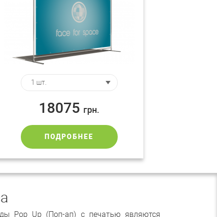
18075
грн.
ПОДРОБНЕЕ
са
ды Pop Up (Поп-ап) с печатью являются