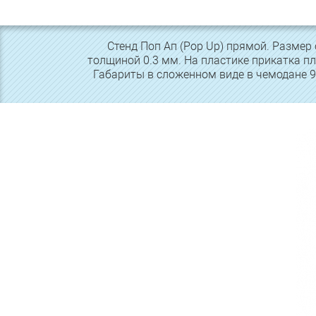
Стенд Поп Ап (Pop Up) прямой. Размер 
толщиной 0.3 мм. На пластике прикатка п
Габариты в сложенном виде в чемодане 92 