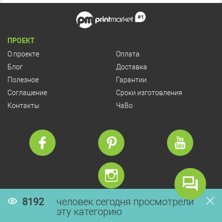
ПРОЕКТ
О проекте
Оплата
Блог
Доставка
Полезное
Гарантии
Соглашение
Сроки изготовления
Контакты
ЧаВо
8192
человек сегодня просмотрели
© Copyright 2026 PrintMarket
эту категорию
Разработка сайта:
VIS-A-VIS