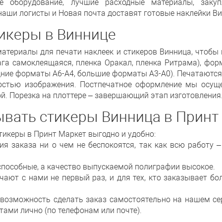
ое оборудование, лучшие расходные материалы, заку
ши логисты и Новая почта доставят готовые наклейки Вин
тикеры в Виннице
атериалы для печати наклеек и стикеров Винница, чтобы
га самоклеящаяся, пленка Оракал, пленка Ритрама), форму
дние форматы А6-А4, большие форматы А3-А0). Печатаются 
костью изображения. Постпечатное оформление мы осущ
й. Порезка на плоттере – завершающий этап изготовления.
ывать стикеры Винница в Принт
тикеры в Принт Маркет выгодно и удобно:
я заказа ни о чем не беспокоятся, так как всю работу – 
способные, а качество выпускаемой полиграфии высокое.
ичают с нами не первый раз, и для тех, кто заказывает 
возможность сделать заказ самостоятельно на нашем сер
ами лично (по телефонам или почте).