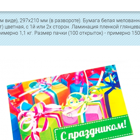
 виде), 297х210 мм (в развороте). Бумага белая мелованн
т) цветная, с 1й или 2х сторон. Ламинация пленкой глянцева
римерно 1,1 кг. Размер пачки (100 открыток) - примерно 15