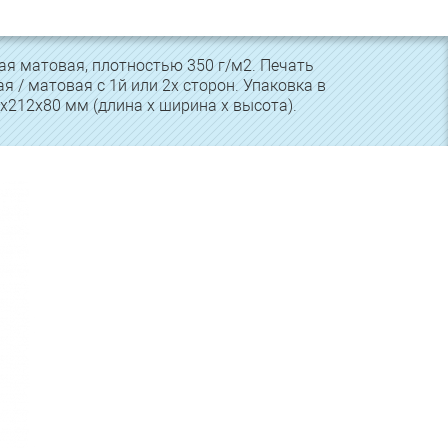
ая матовая, плотностью 350 г/м2. Печать
я / матовая с 1й или 2х сторон. Упаковка в
0х212х80 мм (длина х ширина х высота).