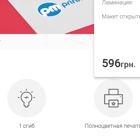
Ламинация:
Макет открыт
"
596
грн.
1 сгиб
Полноцветная печат