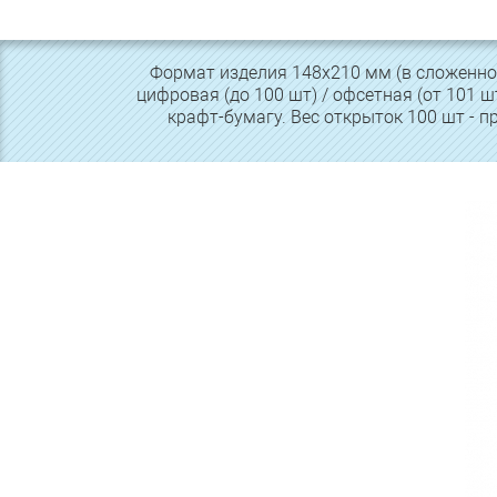
Формат изделия 148х210 мм (в сложенном
цифровая (до 100 шт) / офсетная (от 101 ш
крафт-бумагу. Вес открыток 100 шт - п