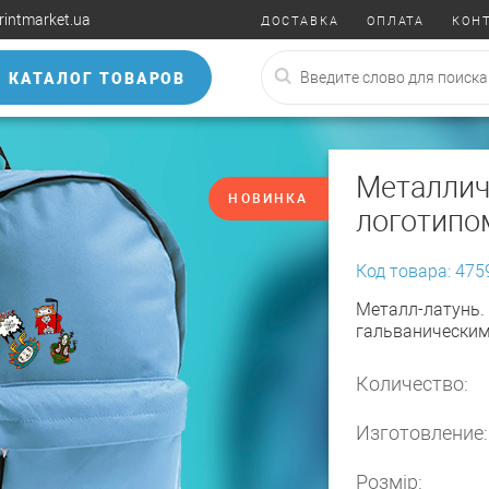
rintmarket.ua
ДОСТАВКА
ОПЛАТА
КОН
КАТАЛОГ ТОВАРОВ
Металлич
НОВИНКА
логотипо
Код товара: 475
Металл-латунь.
гальваническим
Количество:
Изготовление:
Розмір: