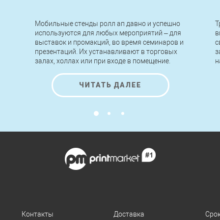
Мобильные стенды ролл ап давно и успешно
Т
используются для любых мероприятий – для
в
выставок и промакций, во время семинаров и
с
презентаций. Их устанавливают в торговых
з
залах, холлах или при входе в помещение.
н
Легкие по конструкции, быстрые в сборке и
п
разборке, стенды roll up позволяют
н
ЧИТАТЬ ДАЛЕЕ
передвигать, переносить и устанавливать их
к
за считанные минуты без применения
инструментов и помощи специалистов.
Контакты
Доставка
Сро