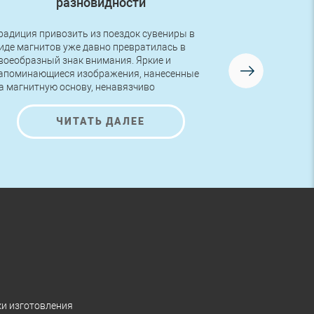
разновидности
радиция привозить из поездок сувениры в
Друзья, в во
иде магнитов уже давно превратилась в
первый заказ
воеобразный знак внимания. Яркие и
логотипом! Р
апоминающиеся изображения, нанесенные
изготовлена 
а магнитную основу, ненавязчиво
AutoNova-D.
редлагают ознакомиться с представленной
а них информацией и полюбоваться на
ЧИТАТЬ ДАЛЕЕ
расивые рисунки.
ки изготовления