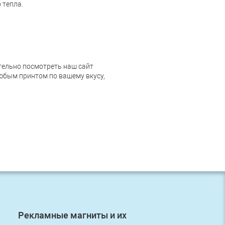
 тепла.
ательно посмотреть наш сайт
любым принтом по вашему вкусу,
Рекламные магниты и их
Первый з