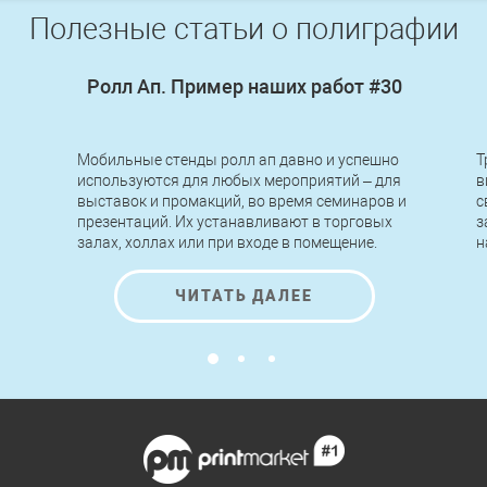
Полезные статьи о полиграфии
Ролл Ап. Пример наших работ #30
Мобильные стенды ролл ап давно и успешно
Т
используются для любых мероприятий – для
в
выставок и промакций, во время семинаров и
с
презентаций. Их устанавливают в торговых
з
залах, холлах или при входе в помещение.
н
Легкие по конструкции, быстрые в сборке и
п
разборке, стенды roll up позволяют
н
ЧИТАТЬ ДАЛЕЕ
передвигать, переносить и устанавливать их
к
за считанные минуты без применения
инструментов и помощи специалистов.