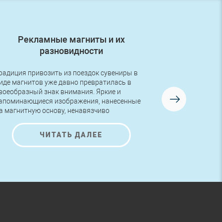
Рекламные магниты и их
Первый з
разновидности
радиция привозить из поездок сувениры в
Друзья, в во
иде магнитов уже давно превратилась в
первый заказ
воеобразный знак внимания. Яркие и
логотипом! Р
апоминающиеся изображения, нанесенные
изготовлена 
а магнитную основу, ненавязчиво
AutoNova-D.
редлагают ознакомиться с представленной
а них информацией и полюбоваться на
ЧИТАТЬ ДАЛЕЕ
расивые рисунки.